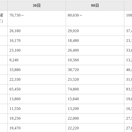
30日
90日
濯
70,730～
80,630～
10
ビ）
26,180
29,920
37,
16,170
18,480
23,
23,100
26,400
33,
9,240
10,560
13,
）
33,880
38,720
48,
22,330
25,520
31,
65,450
74,800
93,
13,860
15,840
19,
11,550
13,200
16,
19,250
22,000
27,
19,470
22,220
27,