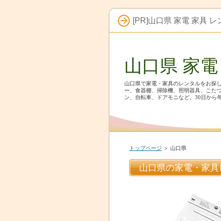
[PR]山口県 家電 家具 
山口県 家
山口県で家電・家具のレンタルをお探し
ー、食器棚、掃除機、照明器具、こた
ン、自転車、ドアモニなど。30日から
トップページ
＞ 山口県
山口県の家電・家具