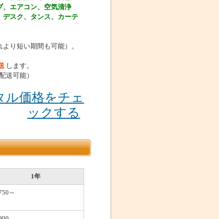
ブ、エアコン、空気清浄
、デスク、タンス、カーテ
れより短い期間も可能）。
送
します。
配送可能）
タル価格をチェ
ックする
1年
,750～
900