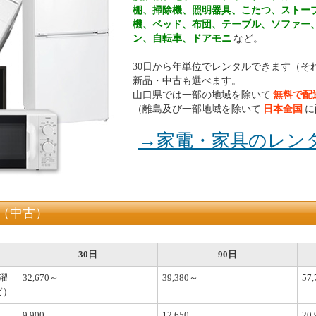
棚、掃除機、照明器具、こたつ、ストー
機、ベッド、布団、テーブル、ソファー
ン、自転車、ドアモニ
など。
30日から年単位でレンタルできます（そ
新品・中古も選べます。
山口県では一部の地域を除いて
無料で配
（離島及び一部地域を除いて
日本全国
に
→家電・家具のレン
（中古）
30日
90日
濯
32,670～
39,380～
57
ビ）
9,900
12,650
20,