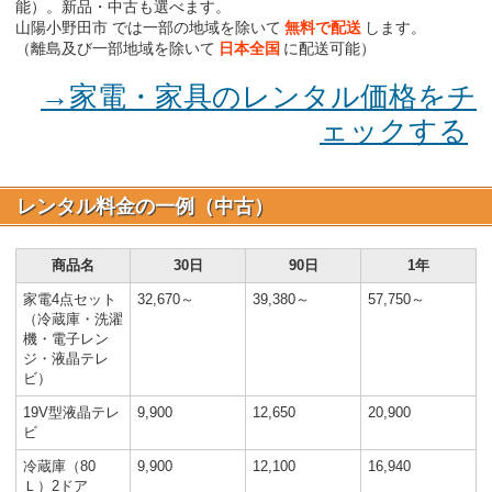
能）。新品・中古も選べます。
山陽小野田市 では一部の地域を除いて
無料で配送
します。
（離島及び一部地域を除いて
日本全国
に配送可能）
→家電・家具のレンタル価格をチ
ェックする
レンタル料金の一例（中古）
商品名
30日
90日
1年
家電4点セット
32,670～
39,380～
57,750～
（冷蔵庫・洗濯
機・電子レン
ジ・液晶テレ
ビ）
19V型液晶テレ
9,900
12,650
20,900
ビ
冷蔵庫（80
9,900
12,100
16,940
Ｌ）2ドア