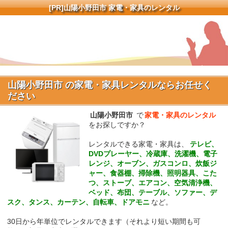
[PR]
山陽小野田市 家電・家具のレンタル
山陽小野田市 の家電・家具レンタルならお任せく
ださい
山陽小野田市
で
家電・家具のレンタル
をお探しですか？
レンタルできる家電・家具は、
テレビ、
DVDプレーヤー、冷蔵庫、洗濯機、電子
レンジ、オーブン、ガスコンロ、炊飯ジ
ャー、食器棚、掃除機、照明器具、こた
つ、ストーブ、エアコン、空気清浄機、
ベッド、布団、テーブル、ソファー、デ
スク、タンス、カーテン、自転車、ドアモニ
など。
30日から年単位でレンタルできます（それより短い期間も可