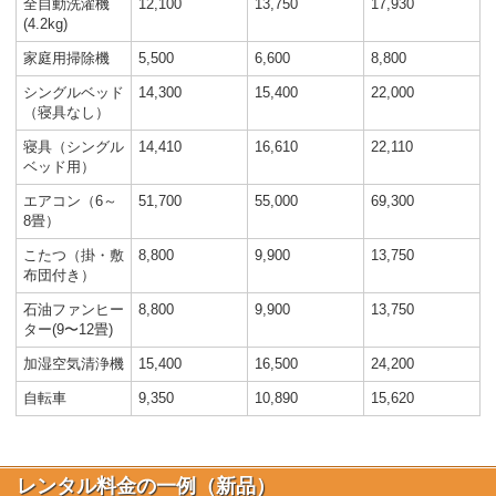
全自動洗濯機
12,100
13,750
17,930
(4.2kg)
家庭用掃除機
5,500
6,600
8,800
シングルベッド
14,300
15,400
22,000
（寝具なし）
寝具（シングル
14,410
16,610
22,110
ベッド用）
エアコン（6～
51,700
55,000
69,300
8畳）
こたつ（掛・敷
8,800
9,900
13,750
布団付き）
石油ファンヒー
8,800
9,900
13,750
ター(9〜12畳)
加湿空気清浄機
15,400
16,500
24,200
自転車
9,350
10,890
15,620
レンタル料金の一例（新品）