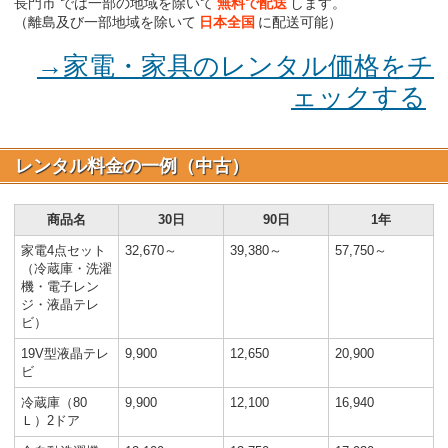
長門市 では一部の地域を除いて
無料で配送
します。
（離島及び一部地域を除いて
日本全国
に配送可能）
→家電・家具のレンタル価格をチ
ェックする
レンタル料金の一例（中古）
商品名
30日
90日
1年
家電4点セット
32,670～
39,380～
57,750～
（冷蔵庫・洗濯
機・電子レン
ジ・液晶テレ
ビ）
19V型液晶テレ
9,900
12,650
20,900
ビ
冷蔵庫（80
9,900
12,100
16,940
Ｌ）2ドア