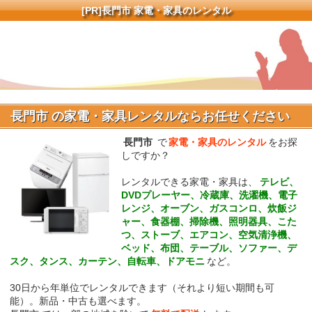
[PR]
長門市 家電・家具のレンタル
長門市 の家電・家具レンタルならお任せください
長門市
で
家電・家具のレンタル
をお探
しですか？
レンタルできる家電・家具は、
テレビ、
DVDプレーヤー、冷蔵庫、洗濯機、電子
レンジ、オーブン、ガスコンロ、炊飯ジ
ャー、食器棚、掃除機、照明器具、こた
つ、ストーブ、エアコン、空気清浄機、
ベッド、布団、テーブル、ソファー、デ
スク、タンス、カーテン、自転車、ドアモニ
など。
30日から年単位でレンタルできます（それより短い期間も可
能）。新品・中古も選べます。