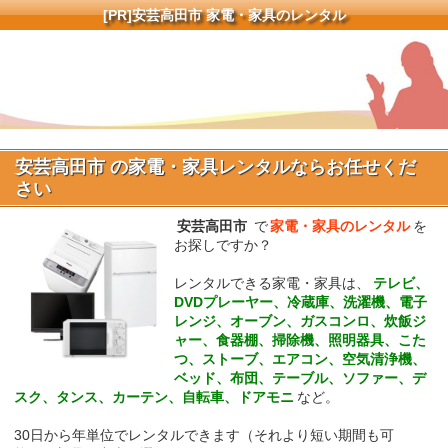
[PR]
安芸高田市 家電・家具のレンタル
安芸高田市 の家電・家具レンタルならお任せくだ
さい
安芸高田市
で
家電・家具のレンタル
を
お探しですか？
レンタルできる家電・家具は、
テレビ、
DVDプレーヤー、冷蔵庫、洗濯機、電子
レンジ、オーブン、ガスコンロ、炊飯ジ
ャー、食器棚、掃除機、照明器具、こた
つ、ストーブ、エアコン、空気清浄機、
ベッド、布団、テーブル、ソファー、デ
スク、タンス、カーテン、自転車、ドアモニ
など。
30日から年単位でレンタルできます（それより短い期間も可