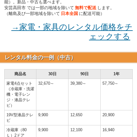
能）。新品・中古も選べます。
安芸高田市 では一部の地域を除いて
無料で配送
します。
（離島及び一部地域を除いて
日本全国
に配送可能）
→家電・家具のレンタル価格をチ
ェックする
レンタル料金の一例（中古）
商品名
30日
90日
1年
家電4点セット
32,670～
39,380～
57,750～
（冷蔵庫・洗濯
機・電子レン
ジ・液晶テレ
ビ）
19V型液晶テレ
9,900
12,650
20,900
ビ
冷蔵庫（80
9,900
12,100
16,940
Ｌ）2ドア