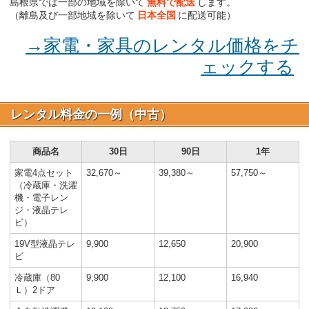
島根県では一部の地域を除いて
無料で配送
します。
（離島及び一部地域を除いて
日本全国
に配送可能）
→家電・家具のレンタル価格をチ
ェックする
レンタル料金の一例（中古）
商品名
30日
90日
1年
家電4点セット
32,670～
39,380～
57,750～
（冷蔵庫・洗濯
機・電子レン
ジ・液晶テレ
ビ）
19V型液晶テレ
9,900
12,650
20,900
ビ
冷蔵庫（80
9,900
12,100
16,940
Ｌ）2ドア