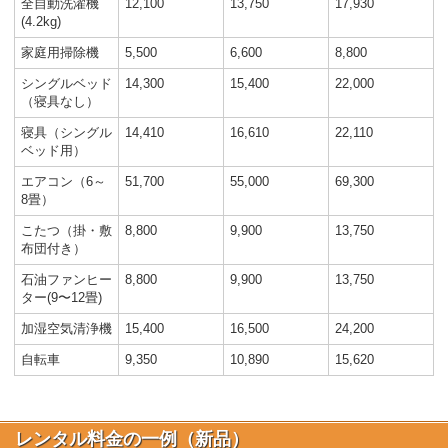
全自動洗濯機
12,100
13,750
17,930
(4.2kg)
家庭用掃除機
5,500
6,600
8,800
シングルベッド
14,300
15,400
22,000
（寝具なし）
寝具（シングル
14,410
16,610
22,110
ベッド用）
エアコン（6～
51,700
55,000
69,300
8畳）
こたつ（掛・敷
8,800
9,900
13,750
布団付き）
石油ファンヒー
8,800
9,900
13,750
ター(9〜12畳)
加湿空気清浄機
15,400
16,500
24,200
自転車
9,350
10,890
15,620
レンタル料金の一例（新品）